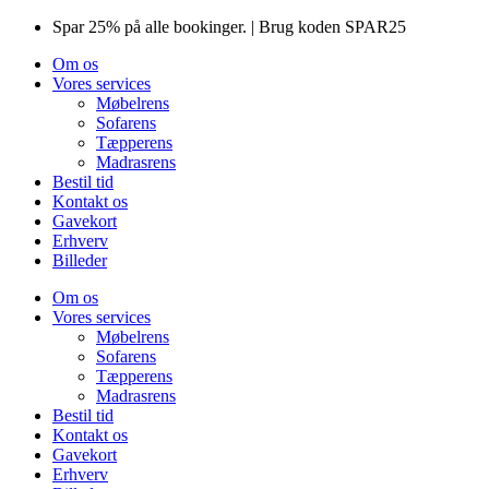
Videre
Spar 25% på alle bookinger. | Brug koden SPAR25
til
Om os
indhold
Vores services
Møbelrens
Sofarens
Tæpperens
Madrasrens
Bestil tid
Kontakt os
Gavekort
Erhverv
Billeder
Om os
Vores services
Møbelrens
Sofarens
Tæpperens
Madrasrens
Bestil tid
Kontakt os
Gavekort
Erhverv