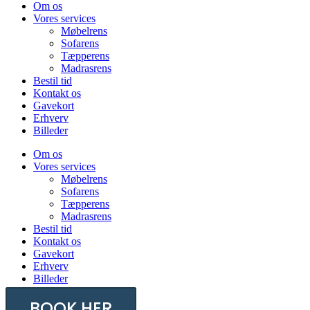
Om os
Vores services
Møbelrens
Sofarens
Tæpperens
Madrasrens
Bestil tid
Kontakt os
Gavekort
Erhverv
Billeder
Om os
Vores services
Møbelrens
Sofarens
Tæpperens
Madrasrens
Bestil tid
Kontakt os
Gavekort
Erhverv
Billeder
BOOK HER