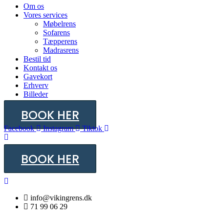
Om os
Vores services
Møbelrens
Sofarens
Tæpperens
Madrasrens
Bestil tid
Kontakt os
Gavekort
Erhverv
Billeder
BOOK HER
Facebook
Instagram
Tiktok
BOOK HER
info@vikingrens.dk
71 99 06 29