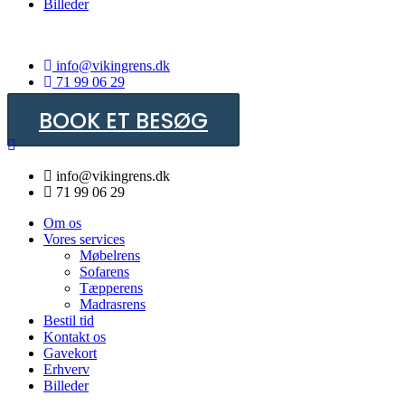
Billeder
info@vikingrens.dk
71 99 06 29
BOOK ET BESØG
info@vikingrens.dk
71 99 06 29
Om os
Vores services
Møbelrens
Sofarens
Tæpperens
Madrasrens
Bestil tid
Kontakt os
Gavekort
Erhverv
Billeder